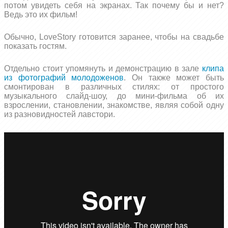
потом увидеть себя на экранах. Так почему бы и нет?
Ведь это их фильм!
Обычно, LoveStory готовится заранее, чтобы на свадьбе
показать гостям.
Отдельно стоит упомянуть и демонстрацию в зале
клипа
из фотографий молодоженов
. Он также может быть
смонтирован в различных стилях: от простого
музыкального слайд-шоу, до мини-фильма об их
взрослении, становлении, знакомстве, являя собой одну
из разновидностей лавстори.