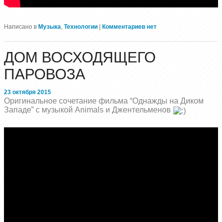
Написано в
Музыка
,
Технологии
|
Комментариев нет
ДОМ ВОСХОДЯЩЕГО
ПАРОВОЗА
23 октября 2015
Оригинальное сочетание фильма “Однажды на Диком
Западе” с музыкой Animals и Джентельменов