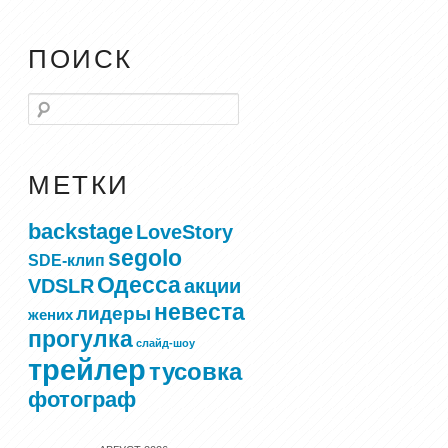
ПОИСК
Поиск
МЕТКИ
backstage
LoveStory
segolo
SDE-клип
Одесса
VDSLR
акции
невеста
лидеры
жених
прогулка
слайд-шоу
трейлер
тусовка
фотограф