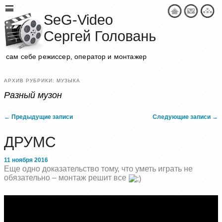
SeG-Video
Сергей Головань
сам себе режиссер, оператор и монтажер
АРХИВ РУБРИКИ:
МУЗЫКА
Разный музон
Навигация по записям
←
Предыдущие записи
Следующие записи
→
ДРУМС
11 ноября 2016
Еще одно доказательство тому, что уметь играть не
обязательно – монтаж решит все