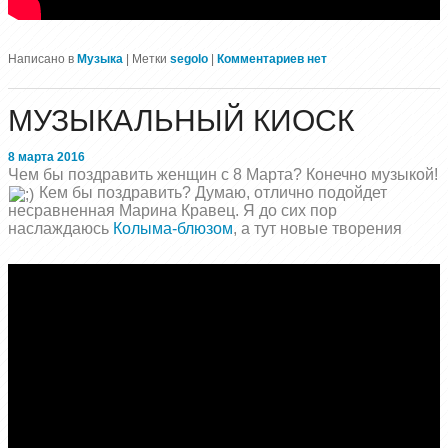
Написано в
Музыка
|
Метки
segolo
|
Комментариев нет
МУЗЫКАЛЬНЫЙ КИОСК
8 марта 2016
Чем бы поздравить женщин с 8 Марта? Конечно музыкой!
Кем бы поздравить? Думаю, отлично подойдет
несравненная Марина Кравец. Я до сих пор
наслаждаюсь
Колыма-блюзом
, а тут новые творения