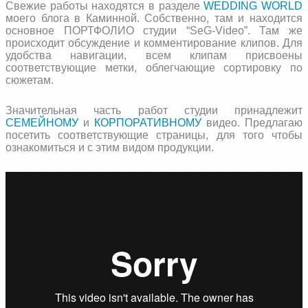
Свежие работы находятся в разделе
WEDDING WORLD
моего блога в Каминной. Собственно, там и находится
основное ПОРТФОЛИО студии “SeG-Video”. Там же
происходит обсуждение и комментирование клипов. Для
удобства навигации, всем клипам присвоены
соответствующие метки, облегчающие сортировку по
сюжетам.
Значительная часть работ студии принадлежит
СЕМЕЙНОМУ
и
КОРПОРАТИВНОМУ
видео. Предлагаю
посетить соответствующие страницы, для того чтобы
ознакомиться и с этим видом продукции.