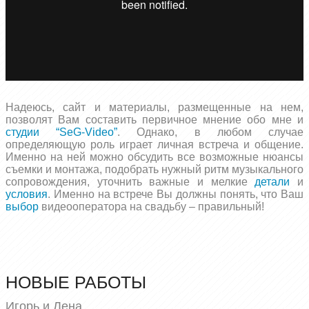
Надеюсь, сайт и материалы, размещенные на нем,
позволят Вам составить первичное мнение обо мне и
студии “SeG-Video”
. Однако, в любом случае
определяющую роль играет личная встреча и общение.
Именно на ней можно обсудить все возможные нюансы
съемки и монтажа, подобрать нужный ритм музыкального
сопровождения, уточнить важные и мелкие
детали
и
условия
. Именно на встрече Вы должны понять, что Ваш
выбор
видеооператора на свадьбу – правильный!
НОВЫЕ РАБОТЫ
Игорь и Лена