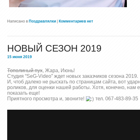
Написано в
Поздравлялки
|
Комментариев нет
НОВЫЙ СЕЗОН 2019
15 июня 2019
Тополиный пух
, Жара, Июнь!
Студия “SeG-Video” ждет новых заказчиков сезона 2019.
И, чтоб далеко не рыскать по страницам сайта, вот удар
роликов, для оценки нашей работы. Хотя, конечно, нам е
показать еще!
Приятного просмотра и, звоните!
тел. 067-483-89-35