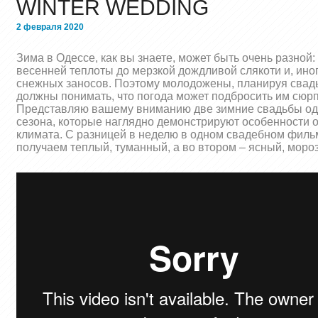
WINTER WEDDING
2 февраля 2020
Зима в Одессе, как вы знаете, может быть очень разной:
весенней теплоты до мерзкой дождливой слякоти и, иног
снежных заносов. Поэтому молодожены, планируя свадь
должны понимать, что погода может подбросить им сюр
Представляю вашему вниманию две зимние свадьбы од
сезона, которые наглядно демонстрируют особенности 
климата. С разницей в неделю в одном свадебном филь
получаем теплый, туманный, а во втором – ясный, моро