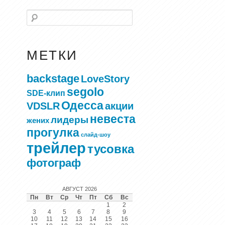
Поиск
МЕТКИ
backstage
LoveStory
segolo
SDE-клип
Одесса
VDSLR
акции
невеста
лидеры
жених
прогулка
слайд-шоу
трейлер
тусовка
фотограф
АВГУСТ 2026
Пн
Вт
Ср
Чт
Пт
Сб
Вс
1
2
3
4
5
6
7
8
9
10
11
12
13
14
15
16