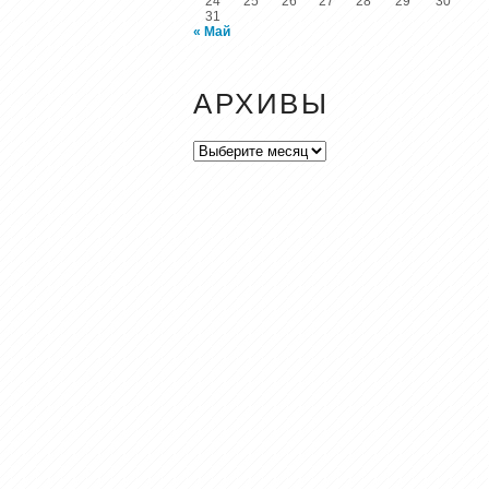
24
25
26
27
28
29
30
31
« Май
АРХИВЫ
Архивы