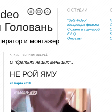
ideo
О СТУДИИ
“SeG-Video”
 Головань
Концепция фильма
С
Сюжет и сценарий
С
F.A.Q.
К
Отзывы
С
ператор и монтажер
АРХИВ РУБРИКИ:
ЗВЕРЬЁ
О “братьях наших меньших”…
НЕ РОЙ ЯМУ
28 марта 2018