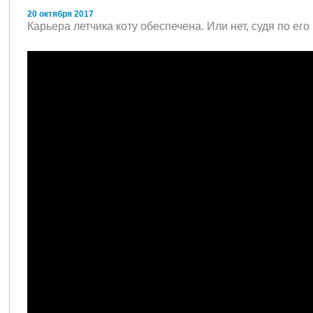
20 октября 2017
Карьера летчика коту обеспечена. Или нет, судя по ег