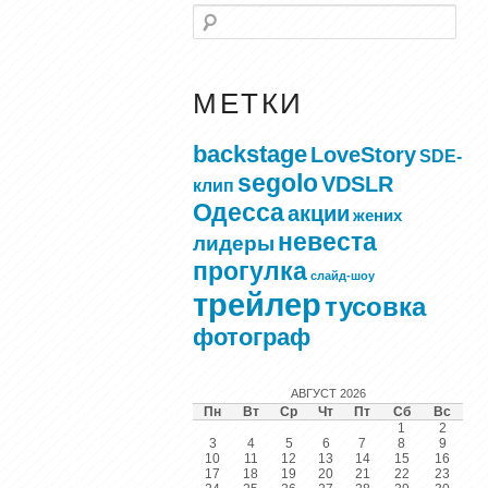
Поиск
МЕТКИ
backstage
LoveStory
SDE-
segolo
VDSLR
клип
Одесса
акции
жених
невеста
лидеры
прогулка
слайд-шоу
трейлер
тусовка
фотограф
АВГУСТ 2026
Пн
Вт
Ср
Чт
Пт
Сб
Вс
1
2
3
4
5
6
7
8
9
10
11
12
13
14
15
16
17
18
19
20
21
22
23