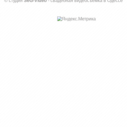
© студия
SeG-Video
-
свадебная видеосъемка в Одессе