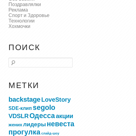
Поздравлялки
Реклама
Спорт и Здоровье
Технологии
Хохмочки
ПОИСК
Поиск
МЕТКИ
backstage
LoveStory
segolo
SDE-клип
Одесса
VDSLR
акции
невеста
лидеры
жених
прогулка
слайд-шоу